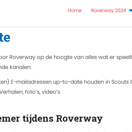
Home
Roverway 2024
te
oor Roverway op de hoogte van alles wat er speelt
nde kanalen:
ten) ​E-mailadressen up-to-date houden in Scouts O
Verhalen, foto’s, video’s​
emer tijdens Roverway